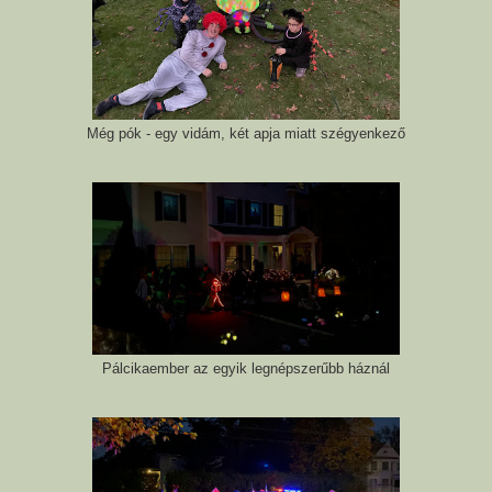
Még pók - egy vidám, két apja miatt szégyenkező
Pálcikaember az egyik legnépszerűbb háznál