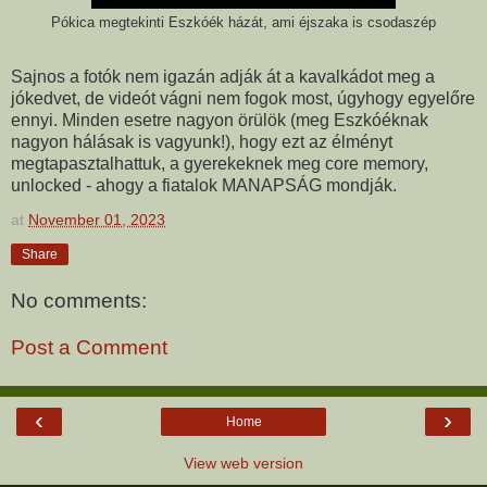
Pókica megtekinti Eszkóék házát, ami éjszaka is csodaszép
Sajnos a fotók nem igazán adják át a kavalkádot meg a
jókedvet, de videót vágni nem fogok most, úgyhogy egyelőre
ennyi. Minden esetre nagyon örülök (meg Eszkóéknak
nagyon hálásak is vagyunk!), hogy ezt az élményt
megtapasztalhattuk, a gyerekeknek meg core memory,
unlocked - ahogy a fiatalok MANAPSÁG mondják.
at
November 01, 2023
Share
No comments:
Post a Comment
‹
›
Home
View web version