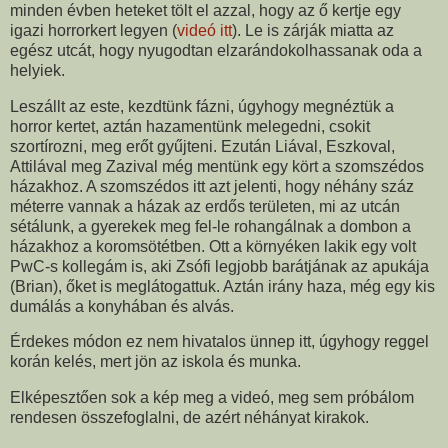
minden évben heteket tölt el azzal, hogy az ő kertje egy
igazi horrorkert legyen (
videó itt
). Le is zárják miatta az
egész utcát, hogy nyugodtan elzarándokolhassanak oda a
helyiek.
Leszállt az este, kezdtünk fázni, úgyhogy megnéztük a
horror kertet, aztán hazamentünk melegedni, csokit
szortírozni, meg erőt gyűjteni. Ezután Liával, Eszkoval,
Attilával meg Zazival még mentünk egy kört a szomszédos
házakhoz. A szomszédos itt azt jelenti, hogy néhány száz
méterre vannak a házak az erdős területen, mi az utcán
sétálunk, a gyerekek meg fel-le rohangálnak a dombon a
házakhoz a koromsötétben. Ott a környéken lakik egy volt
PwC-s kollegám is, aki Zsófi legjobb barátjának az apukája
(Brian), őket is meglátogattuk. Aztán irány haza, még egy kis
dumálás a konyhában és alvás.
Érdekes módon ez nem hivatalos ünnep itt, úgyhogy reggel
korán kelés, mert jön az iskola és munka.
Elképesztően sok a kép meg a videó, meg sem próbálom
rendesen összefoglalni, de azért néhányat kirakok.