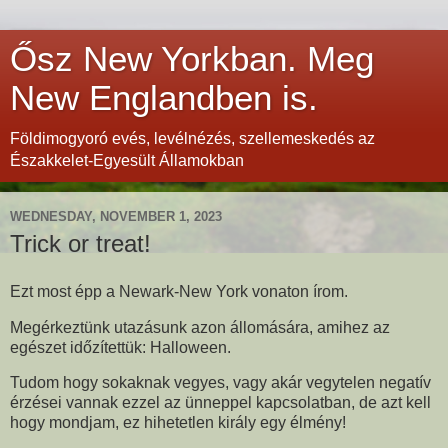
Ősz New Yorkban. Meg
New Englandben is.
Földimogyoró evés, levélnézés, szellemeskedés az
Északkelet-Egyesült Államokban
WEDNESDAY, NOVEMBER 1, 2023
Trick or treat!
Ezt most épp a Newark-New York vonaton írom.
Megérkeztünk utazásunk azon állomására, amihez az
egészet időzítettük: Halloween.
Tudom hogy sokaknak vegyes, vagy akár vegytelen negatív
érzései vannak ezzel az ünneppel kapcsolatban, de azt kell
hogy mondjam, ez hihetetlen király egy élmény!