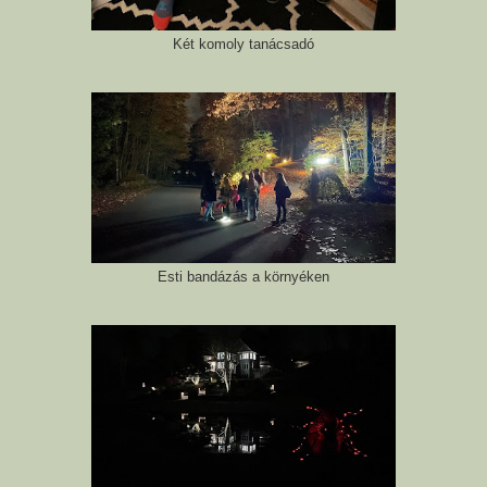
Két komoly tanácsadó
Esti bandázás a környéken