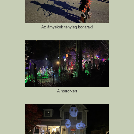
Az árnyékok tényleg bogarak!
A horrorkert