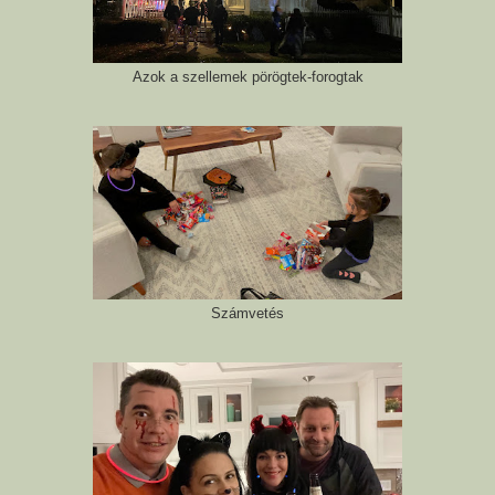
Azok a szellemek pörögtek-forogtak
Számvetés