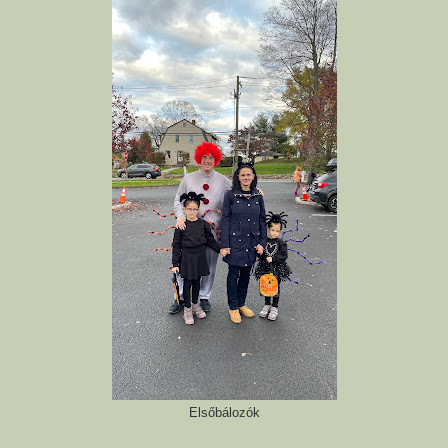
Elsőbálozók