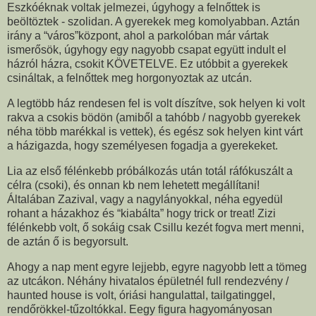
Eszkóéknak voltak jelmezei, úgyhogy a felnőttek is
beöltöztek - szolidan. A gyerekek meg komolyabban. Aztán
irány a “város”központ, ahol a parkolóban már vártak
ismerősök, úgyhogy egy nagyobb csapat együtt indult el
házról házra, csokit KÖVETELVE. Ez utóbbit a gyerekek
csináltak, a felnőttek meg horgonyoztak az utcán.
A legtöbb ház rendesen fel is volt díszítve, sok helyen ki volt
rakva a csokis bödön (amiből a tahóbb / nagyobb gyerekek
néha több marékkal is vettek), és egész sok helyen kint várt
a házigazda, hogy személyesen fogadja a gyerekeket.
Lia az első félénkebb próbálkozás után totál ráfókuszált a
célra (csoki), és onnan kb nem lehetett megállítani!
Általában Zazival, vagy a nagylányokkal, néha egyedül
rohant a házakhoz és “kiabálta” hogy trick or treat! Zizi
félénkebb volt, ő sokáig csak Csillu kezét fogva mert menni,
de aztán ő is begyorsult.
Ahogy a nap ment egyre lejjebb, egyre nagyobb lett a tömeg
az utcákon. Néhány hivatalos épületnél full rendezvény /
haunted house is volt, óriási hangulattal, tailgatinggel,
rendőrökkel-tűzoltókkal. Eegy figura hagyományosan