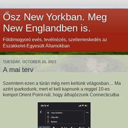
Ősz New Yorkban. Meg
New Englandben is.
Földimogyoró evés, levélnézés, szellemeskedés az
Északkelet-Egyesült Államokban
TUESDAY, OCTOBER 24, 2023
A mai terv
Szerintem ezen a túrán még nem keltünk világosban… Ma
azért iparkodunk, mert el kell kapnunk a reggel 10-es
kompot Orient Point-nál, hogy áthajózzunk Connecticutba